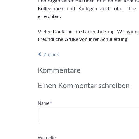
und organisieren Sie über Ihr Kind die Termi
Kolleginnen und Kollegen auch über ihre 
erreichbar.
Vielen Dank für Ihre Unterstützung. Wir wüns
Freundliche Grüße von Ihrer Schulleitung
Zurück
Kommentare
Einen Kommentar schreiben
Pflichtfeld
Name
*
Webseite