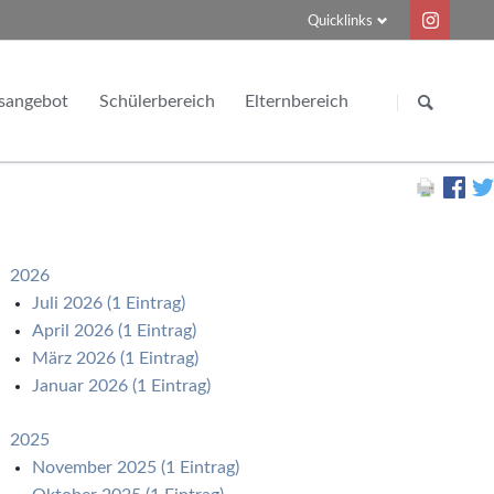
Quicklinks
Navigation
Navigation
überspringen
überspringen
sangebot
Schülerbereich
Elternbereich
Zeitschiene
Informations- und Meldepflicht
agsbetreuung
Vertretungsplan
Schulwechsel zum FGG
Abiturnotenrechner (externe Seite)
2026
Berufsberatung
Juli 2026 (1 Eintrag)
April 2026 (1 Eintrag)
März 2026 (1 Eintrag)
Januar 2026 (1 Eintrag)
2025
November 2025 (1 Eintrag)