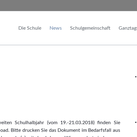
Die Schule
News
Schulgemeinschaft
Ganztag
Unser Leitbild
Aktuelles
Schulleitung
Module
Imagefilm
Exkursions- & Eventberichte
Lehrkräfte
Nachmitt
Kalender
Schüler bloggen
Fachschaften
Chronik
Mitarbeiter
Sponsoren
Förderverein
Informationen & Chronik
Kooperationen
Satzung und Mitgliedsantrag
Kontakt & Anfahrt
Schülerrat
eiten Schulhalbjahr (vom 19.-21.03.2018) finden Sie
d. Bitte drucken Sie das Dokument im Bedarfsfall aus