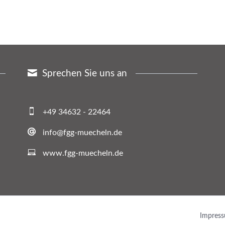
Sprechen Sie uns an
+49 34632 - 22464
info@fgg-muecheln.de
www.fgg-muecheln.de
Navigat
Impres