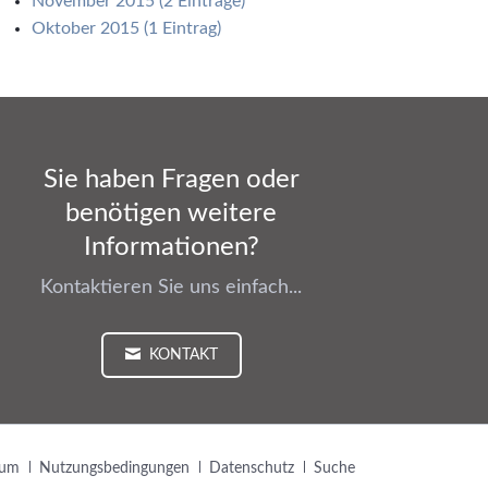
November 2015 (2 Einträge)
Oktober 2015 (1 Eintrag)
Sie haben Fragen oder
benötigen weitere
Informationen?
Kontaktieren Sie uns einfach...
KONTAKT
ion
sum
Nutzungsbedingungen
Datenschutz
Suche