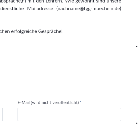
nabsprache(n) mit den Lehrern. Wie gewohnt sind unsere
dienstliche Mailadresse (nachname@fgg-muecheln.de)
chen erfolgreiche Gespräche!
Pflichtfeld
E-Mail (wird nicht veröffentlicht)
*