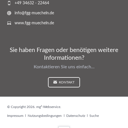
+49 34632 - 22464
info@fgg-muecheln.de
www.fgg-muecheln.de
Sie haben Fragen oder benötigen weitere
Informationen?
Kontaktieren Sie uns einfach...
KONTAKT
© Copyright 2026. mg²-Webservice.
Navigation
Impressum
Nutzungsbedingungen
Datenschutz
Suche
überspringen