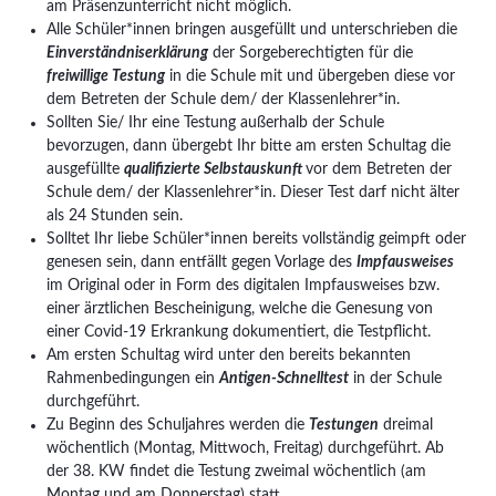
am Präsenzunterricht nicht möglich.
Alle Schüler*innen bringen ausgefüllt und unterschrieben die
Einverständniserklärung
der Sorgeberechtigten für die
freiwillige Testung
in die Schule mit und übergeben diese vor
dem Betreten der Schule dem/ der Klassenlehrer*in.
Sollten Sie/ Ihr eine Testung außerhalb der Schule
bevorzugen, dann übergebt Ihr bitte am ersten Schultag die
ausgefüllte
qualifizierte Selbstauskunft
vor dem Betreten der
Schule dem/ der Klassenlehrer*in. Dieser Test darf nicht älter
als 24 Stunden sein.
Solltet Ihr liebe Schüler*innen bereits vollständig geimpft oder
genesen sein, dann entfällt gegen Vorlage des
Impfausweises
im Original oder in Form des digitalen Impfausweises bzw.
einer ärztlichen Bescheinigung, welche die Genesung von
einer Covid-19 Erkrankung dokumentiert, die Testpflicht.
Am ersten Schultag wird unter den bereits bekannten
Rahmenbedingungen ein
Antigen-Schnelltest
in der Schule
durchgeführt.
Zu Beginn des Schuljahres werden die
Testungen
dreimal
wöchentlich (Montag, Mittwoch, Freitag) durchgeführt. Ab
der 38. KW findet die Testung zweimal wöchentlich (am
Montag und am Donnerstag) statt.