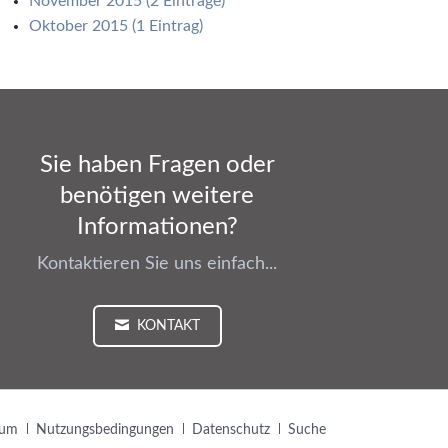
November 2015 (2 Einträge)
Oktober 2015 (1 Eintrag)
Sie haben Fragen oder
benötigen weitere
Informationen?
Kontaktieren Sie uns einfach...
KONTAKT
ion
sum
Nutzungsbedingungen
Datenschutz
Suche