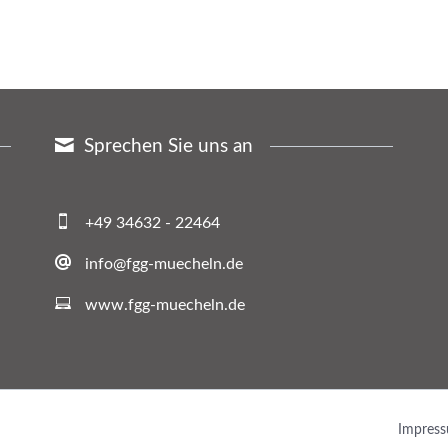
Sprechen Sie uns an
+49 34632 - 22464
info@fgg-muecheln.de
www.fgg-muecheln.de
Navigat
Impres