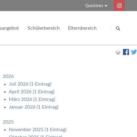
Quicklinks
Navigation
Navigation
überspringen
überspringen
sangebot
Schülerbereich
Elternbereich
Zeitschiene
Informations- und Meldepflicht
agsbetreuung
Vertretungsplan
Schulwechsel zum FGG
Abiturnotenrechner (externe Seite)
2026
Berufsberatung
Juli 2026 (1 Eintrag)
April 2026 (1 Eintrag)
März 2026 (1 Eintrag)
Januar 2026 (1 Eintrag)
2025
November 2025 (1 Eintrag)