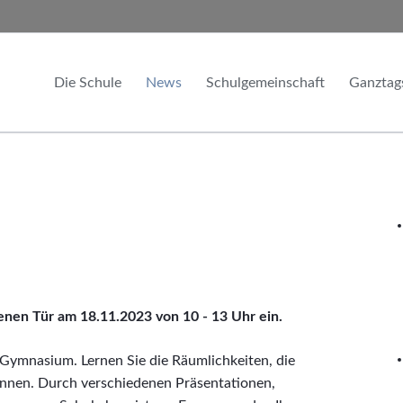
Die Schule
News
Schulgemeinschaft
Ganztag
Unser Leitbild
Aktuelles
Schulleitung
Module
Imagefilm
Exkursions- & Eventberichte
Lehrkräfte
Nachmitt
Kalender
Schüler bloggen
Fachschaften
Chronik
Mitarbeiter
Sponsoren
Förderverein
Informationen & Chronik
Kooperationen
Satzung und Mitgliedsantrag
fenen Tür am 18.11.2023 von 10 - 13 Uhr ein.
Kontakt & Anfahrt
Schülerrat
r Gymnasium. Lernen Sie die Räumlichkeiten, die
kennen. Durch verschiedenen Präsentationen,