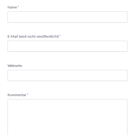
Pflichtfeld
Name
*
Pflichtfeld
E-Mail (wird nicht veröffentlicht)
*
Webseite
Pflichtfeld
Kommentar
*