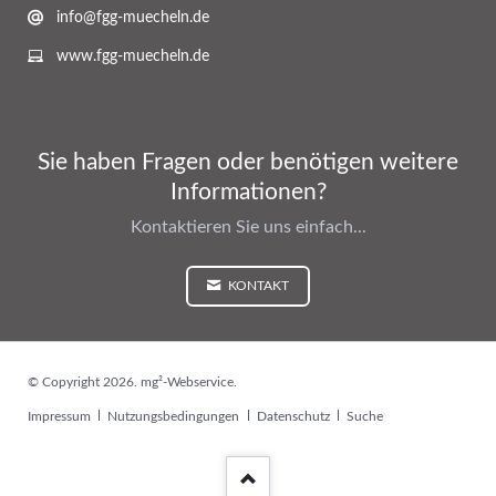
info@fgg-muecheln.de
www.fgg-muecheln.de
Sie haben Fragen oder benötigen weitere
Informationen?
Kontaktieren Sie uns einfach...
KONTAKT
© Copyright 2026. mg²-Webservice.
Navigation
Impressum
Nutzungsbedingungen
Datenschutz
Suche
überspringen