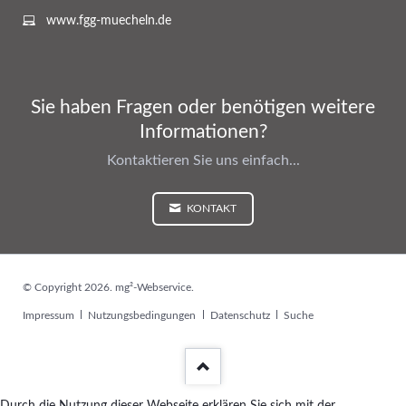
www.fgg-muecheln.de
Sie haben Fragen oder benötigen weitere
Informationen?
Kontaktieren Sie uns einfach...
KONTAKT
© Copyright 2026. mg²-Webservice.
Navigation
Impressum
Nutzungsbedingungen
Datenschutz
Suche
überspringen