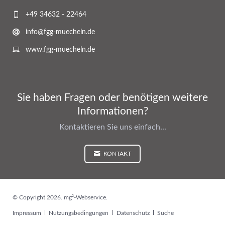
+49 34632 - 22464
info@fgg-muecheln.de
www.fgg-muecheln.de
Sie haben Fragen oder benötigen weitere
Informationen?
Kontaktieren Sie uns einfach...
KONTAKT
© Copyright 2026. mg²-Webservice.
Navigation
Impressum
Nutzungsbedingungen
Datenschutz
Suche
überspringen