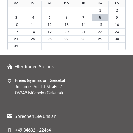
MO
DI
MI
DO
FR
SA
SO
1
2
3
4
5
6
7
8
9
10
11
12
13
14
15
16
17
18
19
20
21
22
23
24
25
26
27
28
29
30
31
Hier finden Sie uns
Freies Gymnasium Geiseltal
Johannes-Schlaf-Straße 7
06249 Mücheln (Geiseltal)
Sprechen Sie uns an
+49 34632 - 22464