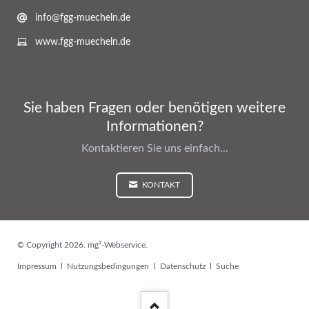
info@fgg-muecheln.de
www.fgg-muecheln.de
Sie haben Fragen oder benötigen weitere
Informationen?
Kontaktieren Sie uns einfach...
KONTAKT
© Copyright 2026. mg²-Webservice.
Navigation
Impressum
Nutzungsbedingungen
Datenschutz
Suche
überspringen