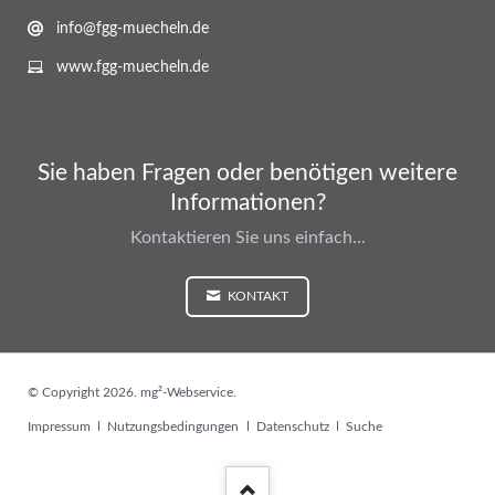
info@fgg-muecheln.de
www.fgg-muecheln.de
Sie haben Fragen oder benötigen weitere
Informationen?
Kontaktieren Sie uns einfach...
KONTAKT
© Copyright 2026. mg²-Webservice.
Navigation
Impressum
Nutzungsbedingungen
Datenschutz
Suche
überspringen