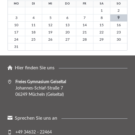
MO
DI
MI
DO
FR
SA
SO
1
2
3
4
5
6
7
8
9
10
11
12
13
14
15
16
17
18
19
20
21
22
23
24
25
26
27
28
29
30
31
Hier finden Sie uns
Freies Gymnasium Geiseltal
Johannes-Schlaf-Straße 7
06249 Mücheln (Geiseltal)
Sprechen Sie uns an
+49 34632 - 22464