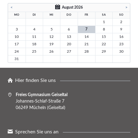
<
August 2026
>
MO
DI
MI
DO
FR
SA
SO
1
2
3
4
5
6
7
8
9
10
11
12
13
14
15
16
17
18
19
20
21
22
23
24
25
26
27
28
29
30
31
Hier finden Sie uns
Freies Gymnasium Geiseltal
Johannes-Schlaf-Straße 7
06249 Mücheln (Geiseltal)
Sprechen Sie uns an