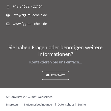
+49 34632 - 22464
info@fgg-muecheln.de
www.fgg-muecheln.de
Sie haben Fragen oder benötigen weitere
Informationen?
Kontaktieren Sie uns einfach...
KONTAKT
© Copyright 2026. mg²-Webservice.
Navigation
Impressum
Nutzungsbedingungen
Datenschutz
Suche
überspringen