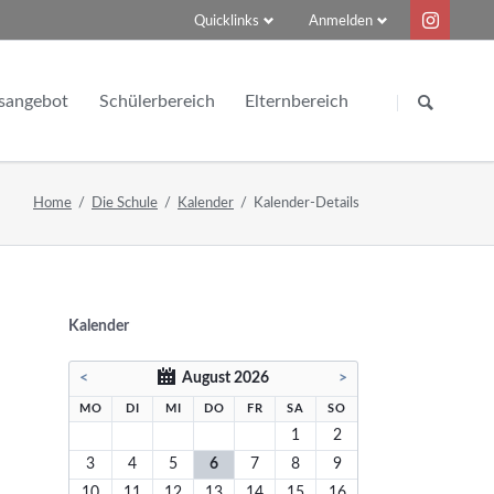
Quicklinks
Anmelden
Navigation
Navigation
überspringen
überspringen
sangebot
Schülerbereich
Elternbereich
Zeitschiene
Informations- und Meldepflicht
Home
Die Schule
Kalender
Kalender-Details
agsbetreuung
Vertretungsplan
Schulwechsel zum FGG
Abiturnotenrechner (externe Seite)
Berufsberatung
Kalender
<
August 2026
>
NTAG
ENSTAG
TTWOCH
NNERSTAG
EITAG
MSTAG
NNTAG
MO
DI
MI
DO
FR
SA
SO
1
2
3
4
5
6
7
8
9
10
11
12
13
14
15
16