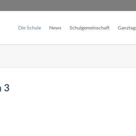
Die Schule
News
Schulgemeinschaft
Ganztag
Unser Leitbild
Aktuelles
Schulleitung
Module
Imagefilm
Exkursions- & Eventberichte
Lehrkräfte
Nachmitt
Kalender
Schüler bloggen
Fachschaften
Chronik
Mitarbeiter
n 3
Sponsoren
Förderverein
Informationen & Chronik
Kooperationen
Satzung und Mitgliedsantrag
Kontakt & Anfahrt
Schülerrat