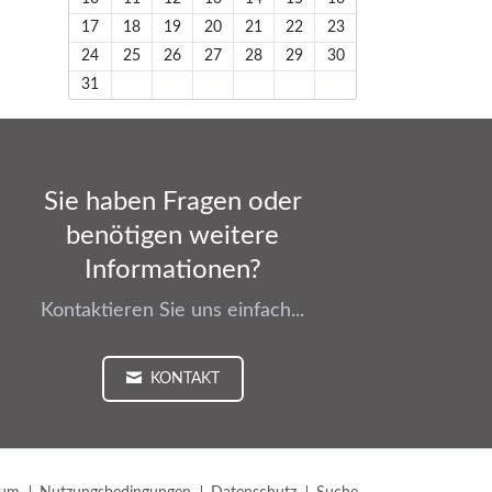
17
18
19
20
21
22
23
24
25
26
27
28
29
30
31
Sie haben Fragen oder
benötigen weitere
Informationen?
Kontaktieren Sie uns einfach...
KONTAKT