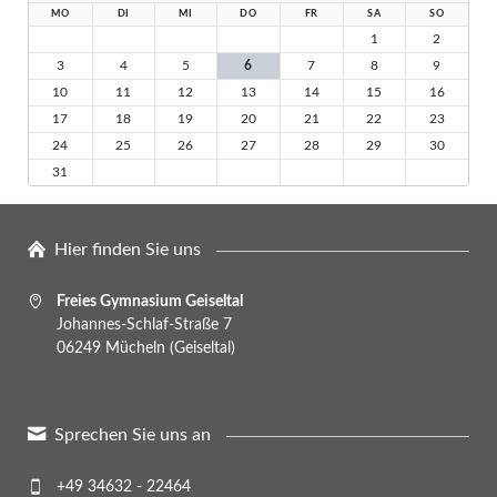
MO
DI
MI
DO
FR
SA
SO
1
2
3
4
5
6
7
8
9
10
11
12
13
14
15
16
17
18
19
20
21
22
23
24
25
26
27
28
29
30
31
Hier finden Sie uns
Freies Gymnasium Geiseltal
Johannes-Schlaf-Straße 7
06249 Mücheln (Geiseltal)
Sprechen Sie uns an
+49 34632 - 22464