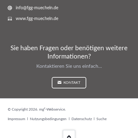
info@fgg-muecheln.de
www.fgg-muecheln.de
Sie haben Fragen oder benötigen weitere
Informationen?
Kontaktieren Sie uns einfach...
KONTAKT
© Copyright 2026. mg²-Webservice.
Navigation
Impressum
Nutzungsbedingungen
Datenschutz
Suche
überspringen