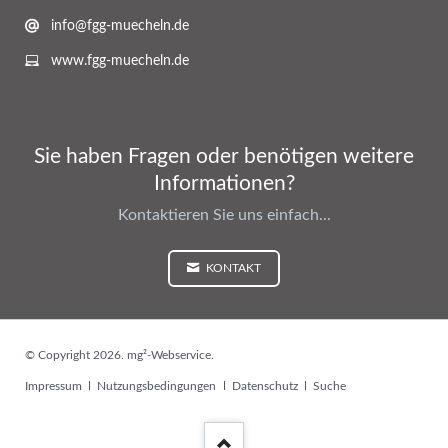
info@fgg-muecheln.de
www.fgg-muecheln.de
Sie haben Fragen oder benötigen weitere
Informationen?
Kontaktieren Sie uns einfach...
KONTAKT
© Copyright 2026. mg²-Webservice.
Navigation
Impressum
Nutzungsbedingungen
Datenschutz
Suche
überspringen