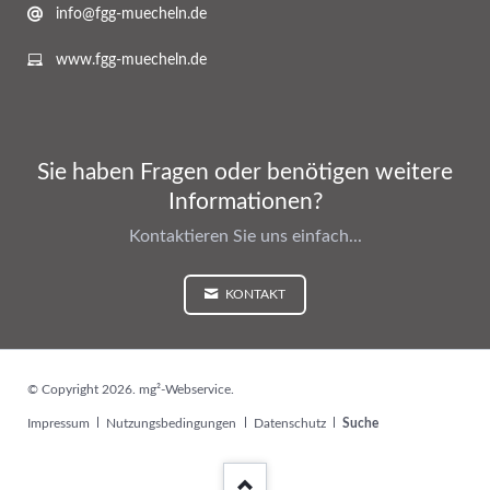
info@fgg-muecheln.de
www.fgg-muecheln.de
Sie haben Fragen oder benötigen weitere
Informationen?
Kontaktieren Sie uns einfach...
KONTAKT
© Copyright 2026. mg²-Webservice.
Navigation
Impressum
Nutzungsbedingungen
Datenschutz
Suche
überspringen