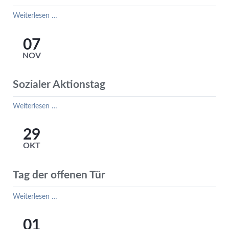
Modernisierung
Weiterlesen …
unseres
Computerraumes
07
NOV
Sozialer Aktionstag
Sozialer
Weiterlesen …
Aktionstag
29
OKT
Tag der offenen Tür
Tag
Weiterlesen …
der
offenen
01
Tür