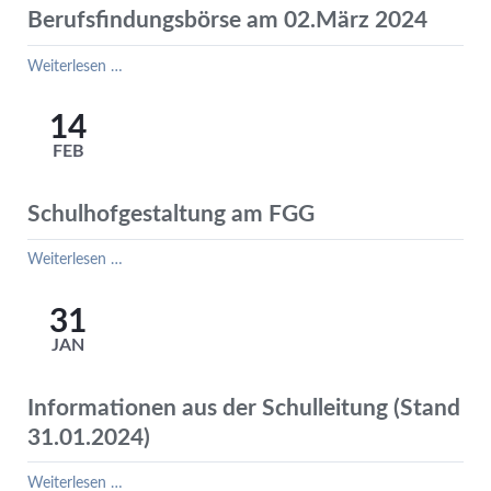
vom
Berufsfindungsbörse am 02.März 2024
VDP
Berufsfindungsbörse
Weiterlesen …
am
02.März
14
2024
FEB
Schulhofgestaltung am FGG
Schulhofgestaltung
Weiterlesen …
am
FGG
31
JAN
Informationen aus der Schulleitung (Stand
31.01.2024)
Informationen
Weiterlesen …