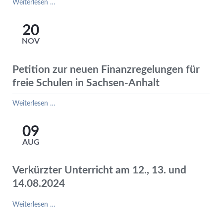
Weihnachtliches
Weiterlesen …
aus
dem
20
FGG
NOV
Petition zur neuen Finanzregelungen für
freie Schulen in Sachsen-Anhalt
Petition
Weiterlesen …
zur
neuen
09
Finanzregelungen
AUG
für
freie
Schulen
Verkürzter Unterricht am 12., 13. und
in
14.08.2024
Sachsen-
Anhalt
Verkürzter
Weiterlesen …
Unterricht