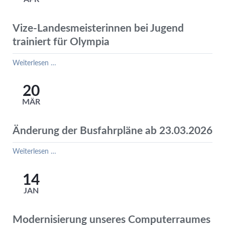
Vize-Landesmeisterinnen bei Jugend
trainiert für Olympia
Vize-
Weiterlesen …
Landesmeisterinnen
bei
20
Jugend
MÄR
trainiert
für
Olympia
Änderung der Busfahrpläne ab 23.03.2026
Änderung
Weiterlesen …
der
Busfahrpläne
14
ab
JAN
23.03.2026
Modernisierung unseres Computerraumes