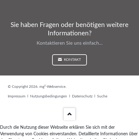
Sie haben Fragen oder benötigen weitere
Informationen?
Kontaktieren Sie uns einfach...
KONTAKT
© Copyright 2026. mg²-Webservice.
Navigation
Impressum
Nutzungsbedingungen
Datenschutz
Suche
überspringen
Durch die Nutzung dieser Webseite erklären Sie sich mit der
Verwendung von Cookies einverstanden. Detaillierte Informationen über