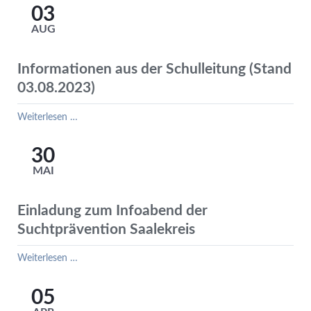
am
03
12.,
AUG
13.
und
14.08.2024
Informationen aus der Schulleitung (Stand
03.08.2023)
Informationen
Weiterlesen …
aus
der
30
Schulleitung
MAI
(Stand
03.08.2023)
Einladung zum Infoabend der
Suchtprävention Saalekreis
Einladung
Weiterlesen …
zum
Infoabend
05
der