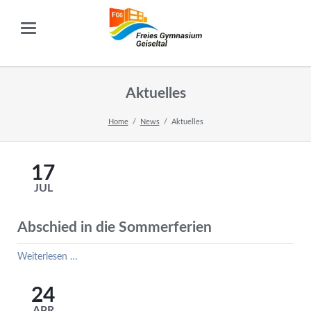
Aktuelles
Home
News
Aktuelles
17
JUL
Abschied in die Sommerferien
Abschied
Weiterlesen …
in
die
24
Sommerferien
APR