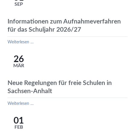
SEP
Informationen zum Aufnahmeverfahren
für das Schuljahr 2026/27
Informationen
Weiterlesen …
zum
Aufnahmeverfahren
26
für
MÄR
das
Schuljahr
2026/27
Neue Regelungen für freie Schulen in
Sachsen-Anhalt
Neue
Weiterlesen …
Regelungen
für
01
freie
FEB
Schulen