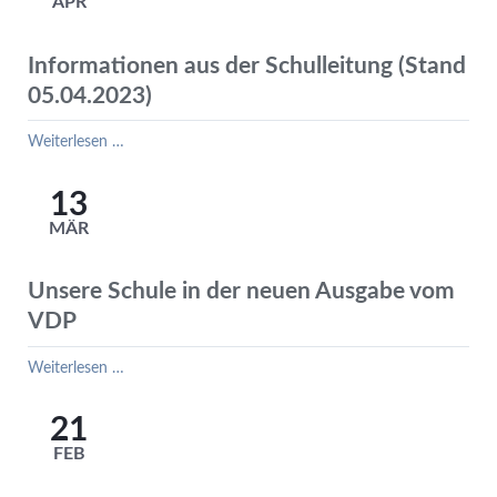
APR
Suchtprävention
Saalekreis
Informationen aus der Schulleitung (Stand
05.04.2023)
Informationen
Weiterlesen …
aus
der
13
Schulleitung
MÄR
(Stand
05.04.2023)
Unsere Schule in der neuen Ausgabe vom
VDP
Unsere
Weiterlesen …
Schule
in
21
der
FEB
neuen
Ausgabe