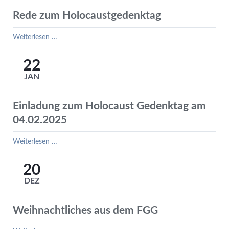
in
Sachsen-
Rede zum Holocaustgedenktag
Anhalt
Rede
Weiterlesen …
zum
Holocaustgedenktag
22
JAN
Einladung zum Holocaust Gedenktag am
04.02.2025
Einladung
Weiterlesen …
zum
Holocaust
20
Gedenktag
DEZ
am
04.02.2025
Weihnachtliches aus dem FGG